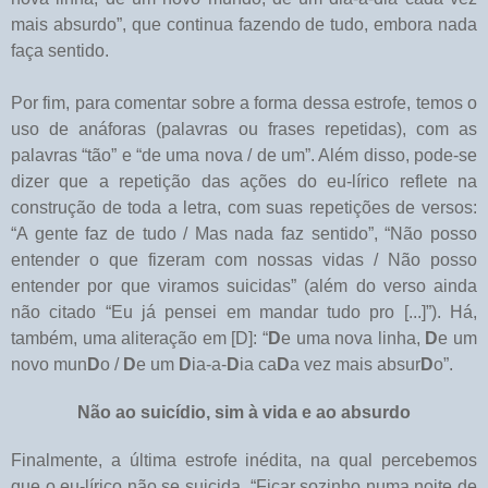
mais absurdo”, que continua fazendo de tudo, embora nada
faça sentido.
Por fim, para comentar sobre a forma dessa estrofe, temos o
uso de anáforas (palavras ou frases repetidas), com as
palavras “tão” e “de uma nova / de um”. Além disso, pode-se
dizer que a repetição das ações do eu-lírico reflete na
construção de toda a letra, com suas repetições de versos:
“A gente faz de tudo / Mas nada faz sentido”, “Não posso
entender o que fizeram com nossas vidas / Não posso
entender por que viramos suicidas” (além do verso ainda
não citado “Eu já pensei em mandar tudo pro [...]”). Há,
também, uma aliteração em [D]: “
D
e uma nova linha,
D
e um
novo mun
D
o /
D
e um
D
ia-a-
D
ia ca
D
a vez mais absur
D
o”.
Não ao suicídio, sim à vida e ao absurdo
Finalmente, a última estrofe inédita, na qual percebemos
que o eu-lírico não se suicida. “Ficar sozinho numa noite de