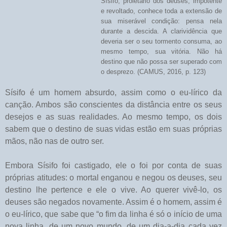
Sísifo, proletário dos deuses, impotente
e revoltado, conhece toda a extensão de
sua miserável condição: pensa nela
durante a descida. A clarividência que
deveria ser o seu tormento consuma, ao
mesmo tempo, sua vitória. Não há
destino que não possa ser superado com
o desprezo. (CAMUS, 2016, p. 123)
Sísifo é um homem absurdo, assim como o eu-lírico da
canção. Ambos são conscientes da distância entre os seus
desejos e as suas realidades. Ao mesmo tempo, os dois
sabem que o destino de suas vidas estão em suas próprias
mãos, não nas de outro ser.
Embora Sísifo foi castigado, ele o foi por conta de suas
próprias atitudes: o mortal enganou e negou os deuses, seu
destino lhe pertence e ele o vive. Ao querer vivê-lo, os
deuses são negados novamente. Assim é o homem, assim é
o eu-lírico, que sabe que “o fim da linha é só o início de uma
nova linha, de um novo mundo, de um dia-a-dia cada vez