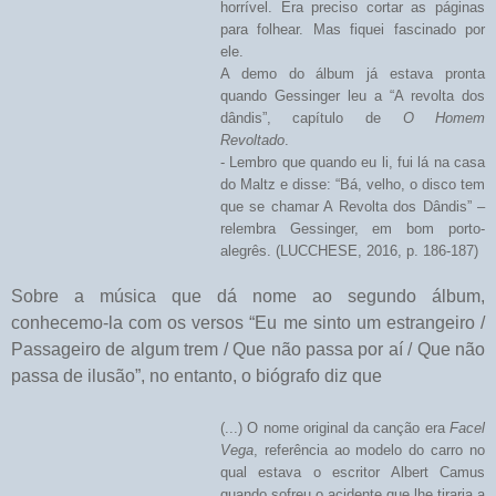
horrível. Era preciso cortar as páginas
para folhear. Mas fiquei fascinado por
ele.
A demo do álbum já estava pronta
quando Gessinger leu a “A revolta dos
dândis”, capítulo de
O Homem
Revoltado
.
- Lembro que quando eu li, fui lá na casa
do Maltz e disse: “Bá, velho, o disco tem
que se chamar A Revolta dos Dândis” –
relembra Gessinger, em bom porto-
alegrês. (LUCCHESE, 2016, p. 186-187)
Sobre a música que dá nome ao segundo álbum,
conhecemo-la com os versos “Eu me sinto um estrangeiro /
Passageiro de algum trem / Que não passa por aí / Que não
passa de ilusão”, no entanto, o biógrafo diz que
(...) O nome original da canção era
Facel
Vega
, referência ao modelo do carro no
qual estava o escritor Albert Camus
quando sofreu o acidente que lhe tiraria a