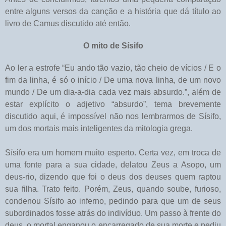
entre alguns versos da canção e a história que dá título ao
livro de Camus discutido até então.
O mito de Sísifo
Ao ler a estrofe “Eu ando tão vazio, tão cheio de vícios / E o
fim da linha, é só o início / De uma nova linha, de um novo
mundo / De um dia-a-dia cada vez mais absurdo.”, além de
estar explícito o adjetivo “absurdo”, tema brevemente
discutido aqui, é impossível não nos lembrarmos de Sísifo,
um dos mortais mais inteligentes da mitologia grega.
Sísifo era um homem muito esperto. Certa vez,
em troca de
uma fonte para a sua cidade,
delatou Zeus a Asopo, um
deus-rio, dizendo que foi o deus dos deuses quem raptou
sua filha. Trato feito. Porém, Zeus, quando soube, furioso,
condenou Sísifo ao inferno, pedindo para que um de seus
subordinados fosse atrás do indivíduo. Um passo à frente do
deus, o mortal enganou o encarregado de sua morte e pediu