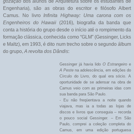
gozação
dos alunos de Arquitetura sobre os estudantes de
Engenharia), são as obras do escritor e filósofo Albert
Camus. No livro
Infinita Highway: Uma carona com os
Engenheiros do Hawaii
(2016), biografia da banda que
conta a história do grupo desde o início até o rompimento da
formação clássica, conhecida como “GLM” (Gessinger, Licks
e Maltz), em 1993, é dito num trecho sobre o segundo álbum
do grupo,
A revolta dos Dândis
:
Gessinger já havia lido
O Estrangeiro
e
A Peste
na adolescência, em edições do
Círculo do Livro, do qual era sócio. A
oportunidade de se adensar na obra de
Camus veio com as primeiras idas com
sua banda para São Paulo.
- Eu não freqüentava a noite quando
viajava, mas ia a todas as lojas de
discos e livros que conseguia – recorda
o pouco social Gessinger. – Em São
Paulo, comprei a coleção completa do
Camus, em uma edição portuguesa